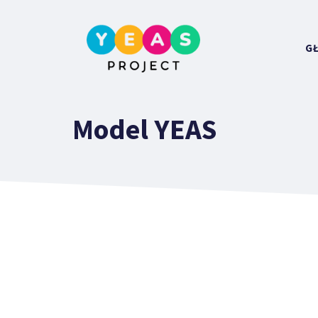
Przejdź
do
treści
G
Model YEAS