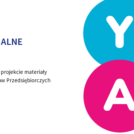
UALNE
rojekcie materiały
aw Przedsiębiorczych